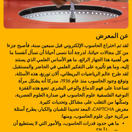
عن المعرض
لقد تم اختراع الحاسوب الإلكتروني قبل سبعين سنة، فأصبح جزءا
من كل مجالات حياتنا، لدرجة أننا ننسى أحيانا أن نسأل أنفسنا ما
هي أهمية هذا الجهاز الرائع، ما هو الأساس العلمي الذي يستند
إليه، وما هو تأثيره على التفكير العلمي في الحاضر والمستقبل.
لقد طرح عالم الرياضيات البريطاني، آلان تورنغ، هذه الأسئلة،
وتوقع وجود الحاسوب منذ عام 1936، مدركا أنه يشكل مرآة
تساعدنا على فهم الدماغ والوعي البشري. تضع هذه القفزة
النوعية الفلسفية علوم الحاسوب في صدارة العلوم العصرية،
وتمكّنها من التغلب على مشاكل وتحديات كثيرة.
معرض CAPTCHA، المعد تحديدا للشبان والكبار، يطرح أسئلة
مركزية حول علوم الحاسوب، ومنها:
ما هي حدود قدرات الحاسوب، والأمور التي لا يستطيع أن
يحسبها أبدًا؟