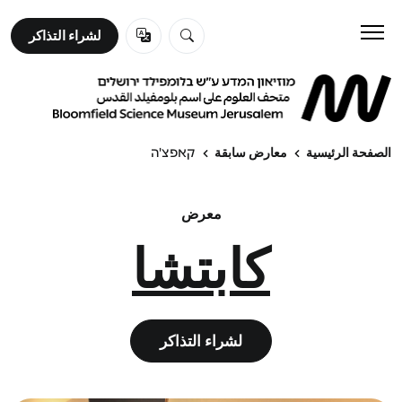
لشراء التذاكر
لشراء التذاكر
زورونا
تعلم
الصفحة الرئيسية
معارض سابقة
קאפצ'ה
عن المتحف
معرض
كابتشا
لشراء التذاكر
لشراء التذاكر