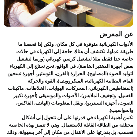
عن المعرض
الأدوات الكهربائية متوفرة في كل مكان، ولكن إذا فحصنا ما
طريقة عملها، نكتشف أن هناك حاجة إلى الكهرباء في حالات
خاصة جدا فقط، مثلا لتشغيل كرسي كهربائي (وربما لتشغيل
بعض أجهزة المختبر الخاصة). في الواقع، نحن نحتاج إلى الكهرباء
لتوليد الضوء (المصابيح)، الحرارة (الفرن، التوستير، أجهزة تسخين
الماء، البطانية الكهربائية، الميكروويف)، القوة والحركة
(المغناطيس الكهربائي، المحركات، الهوايات، الخلاطات، ماكينات
الغسيل، وتجفيف الملابس)، الأصوات والموسيقى (أجهزة تكبير
الصوت، أجهزة السيتريو)، ونقل المعلومات (الهاتف، الفاكس،
والحواسيب).
تكمن أهمية الكهرباء في قدرتها على أن تتحول إلى أشكال
مختلفة من الطاقة القابلة للاستعمال. وهي لا تتميز بهذه الخاصية
فحسب، بل بقدرتها على الانتقال من مكان إلى آخر بسهولة، وذلك