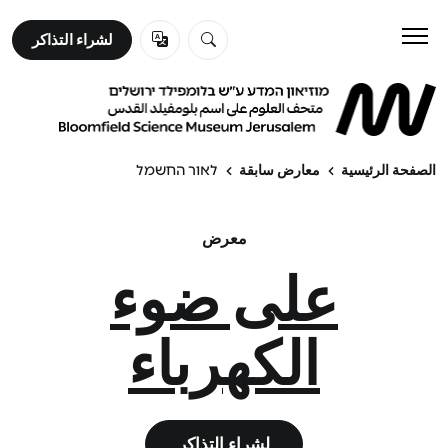
لشراء التذاكر
لشراء التذاكر
زورونا
تعلم
الصفحة الرئيسية
معارض سابقة
לאור החשמל
عن المتحف
معرض
على ضوء
الكهرباء
لشراء التذاكر