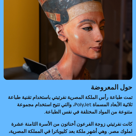
حول المعروضة
تمت طباعة رأس الملكة المصرية نفرتيتي باستخدام تقنية طباعة
ثلاثية الأبعاد المسماة PolyJet، والتي تتيح استخدام مجموعة
متنوعة من المواد المختلفة في نفس الطباعة.
كانت نفرتيتي زوجة الفرعون أخناتون من الأسرة الثامنة عشرة
لملوك مصر. وهي أشهر ملكة بعد كليوباترا في المملكة المصرية،