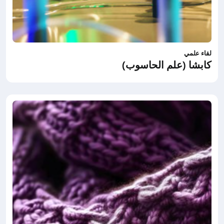
لقاء علمي
كابشا (علم الحاسوب)