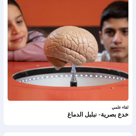
لقاء علمي
خدع بصرية- نبلبل الدماغ