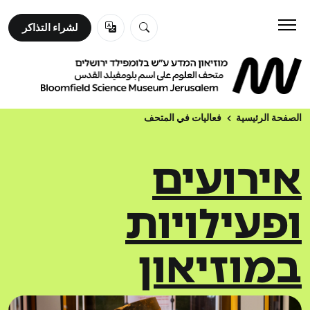
لشراء التذاكر
لشراء التذاكر
زورونا
تعلم
الصفحة الرئيسية
فعاليات في المتحف
אירועים
عن المتحف
ופעילויות
במוזיאון