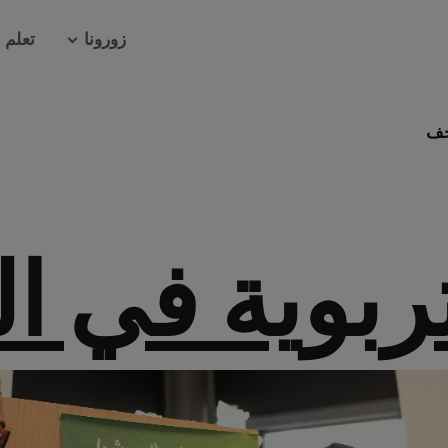
زورونا
تعلم
حف
تربوية في ا