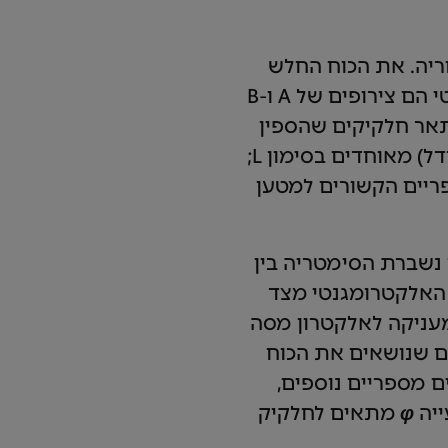
ריה. את הכוח החלש
והכוח האלקטרומגנטי מעבירים השדות A ו-B; השדה החשמלי והשדה המגנטי הם צירופים של A ו-B
תאר חלקיקים שהספין
שלהם סביב כיוון התנועה הוא בכיוון שבו אצבעות יד שמאל פונות סביב האגודל) מאוחדים בסימון L;
יים הקשורים למטען
נשברת הסימטריה בין
 האלקטרומגנטי מצד
עניקה לאלקטרון מסה
ם שנושאים את הכוח
 מספריים נוספים,
ייה
φ
מתאים לחלקיק