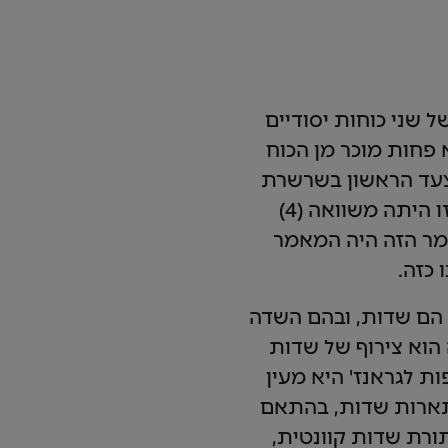
שני כוחות יסודיים
 פחות מוכר מן הכוח
לצעד הראשון בשרשרת
של תגובות גרעיניות המפיקות את חומם של השמש והכוכבים. משוואה זו היתה משוואה (4)
משך שנים רבות, המאמר הזה היה המאמר
 כזה.
 הם שדות, ובהם השדה
הוא צירוף של שדות
ת לגראנז' היא מעין
תארות שדות, בהתאם
יקאים משתמשים בהם מאז שנות ה-30 של המאה ה-20 (בתורת שדות קוונטית,