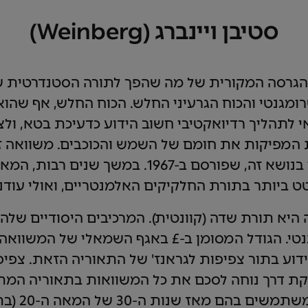
סטיבן ויינברג (Weinberg)
גרסה המקורית של מה שהפך לתורה הסטנדרטית של 
מגנטי והכוח הגרעיני החלש. הכוח החלש, אף שהוא
 לתהליך רדיואקטיבי חשוב הידוע כדעיכת בטא, ו
במאמר הראשון שלי בנושא זה, שפורסם ב-1967. ב
 ביותר בתורת החלקיקים האלמנטריים, ואולי עודנו
יא תורת שדה (קוונטית). המרכיבים היסודיים שלה
י. הגודל המסומן ב-£ באגף השמאלי של המשוואה 
ידוע בתור צפיפות לגראנז' של התאוריה הזאת. צפיפו
פקת דרך נוחה לסכם את כל המשוואות בתאוריה המ
לחוקים שפיז