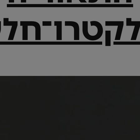
קטרו־חל