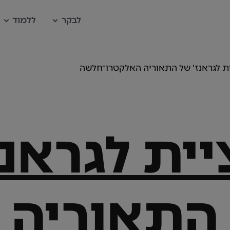
לבקר
ללמוד
ית לגראנז' של התאוריה האלקטרו־חלשה
יית לגראנז
התאוריה