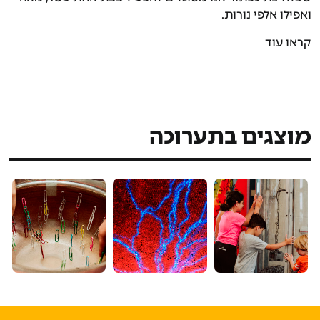
ואפילו אלפי נורות.
בתערוכה "לאור החשמל" תוכלו לראות כיצד הפך החשמל,
קראו עוד
שעד לפני כ-150 שנה היה מעין קסם ומעשה
כשפים שבעזרתו ניתן היה למשוך חפצים זה לזה או להצית
ברקים וניצוצות, ל"דלק" המניע כמעט את כל הטכנולוגיה
כולה.
תוכלו לראות מה הם העקרונות המסתתרים מאחורי נורות
מוצגים בתערוכה
החשמל השונות, כיצד יכול זרם חשמלי חזק להפוך למגנט
אפילו את האוויר או להעיף באוויר טבעת אלומיניום; כיצד
פועלים מנוע ודינמו; תוכלו לראות איך הגז מאיר כאשר זורם
דרכו זרם חשמלי ותוכלו אפילו לשנות את סוג הגז ואיתו את
צבע האור.
תוכלו להבין כיצד פועל תנור המיקרוגל ולשמוע את זרמי
החשמל הזורמים בגופכם; תוכלו להדליק נורות שאינן
מחוברות לחוטי חשמל וגם להתחשמל בזרם חלש שאינו
מסוכן (אל תנסו בבית!).