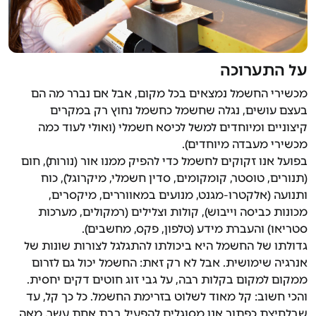
על התערוכה
מכשירי החשמל נמצאים בכל מקום, אבל אם נברר מה הם
בעצם עושים, נגלה שחשמל כחשמל נחוץ רק במקרים
קיצוניים ומיוחדים למשל לכיסא חשמלי (ואולי לעוד כמה
מכשירי מעבדה מיוחדים).
בפועל אנו זקוקים לחשמל כדי להפיק ממנו אור (נורות), חום
(תנורים, טוסטר, קומקומים, סדין חשמלי, מיקרוגל), כוח
ותנועה (אלקטרו-מגנט, מנועים במאווררים, מיקסרים,
מכונות כביסה וייבוש), קולות וצלילים (רמקולים, מערכות
סטריאו) והעברת מידע (טלפון, פקס, מחשבים).
גדולתו של החשמל היא ביכולתו להתגלגל לצורות שונות של
אנרגיה שימושית. אבל לא רק זאת: החשמל יכול גם לזרום
ממקום למקום בקלות רבה, על גבי זוג חוטים דקים יחסית.
והכי חשוב: קל מאוד לשלוט בזרימת החשמל. כל כך קל, עד
שבלחיצת כפתור אנו מסוגלים להפעיל בבת אחת עשר, מאה