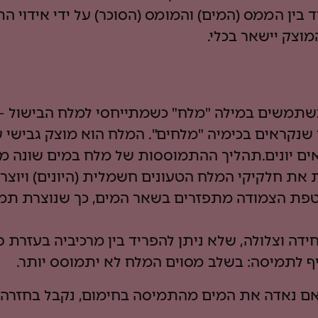
 בין הממס (המים) והמומס (הסוכר) על ידי אידוי ה
מוצק יישאר בכלי.
שתמשים במילה "מלח" כשמתייחסי למלח הבישול – 
נקראים בכימיה "מלחים". המלח הוא מוצק גבישי ש
ם יונים.תהליך ההתמוססות של מלח במים שונה מע
 את חלקיקי המלח הטעונים חשמלית (היונים) ויו
טפת הצמודה מתפזרים בשאר המים, כך שנוצרת תמי
ה וצלולה, שלא ניתן להפריד בין מרכיביה בעזרת סינ
 לתמיסה: בשלב מסוים המלח לא יתמוסס יותר.
אם נאדה את המים מהתמיסה בחימום, נקבל בחזרה