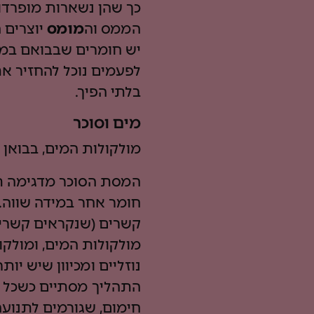
כך שהן נשארות מופרדות
הממס וה
מומס
יוצרים
ת
יש חומרים שבבואם במגע
לפעמים נוכל להחזיר א
בלתי הפיך.
מים וסוכר
מולקולות המים, בבואן 
המסת הסוכר מדגימה תה
חומר אחר במידה שווה.מ
קשרים (שנקראים קשרי מי
מולקולות המים, ומולקו
נוזליים ומכיוון שיש יו
התהליך מסתיים כשכל ה
חימום, שגורמים לתנועה