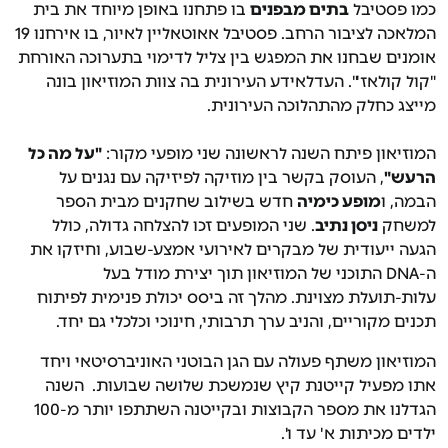
כמו פסטיבל
בתים מבפנים
בו פתחנו באופן מיוחד את בית
המלאכה לציבור הרחב. פסטיבל אאוטאליין לאיור, בו אירחנו 19
אומנים שבחנו את המפגש בין צליל לדימוי בתערוכה האורחת
"קול קולאז'". העדלאידע העירונית בה צוות המוזיאון בונה
מייצג כחלק מהתהלוכה העירונית.
המוזיאון פיתח השנה לראשונה שני מופעי מקור:
"
על מה כל
הרעש
"
, העוסק בקשר בין מוזיקה לפיזיקה עם נגנים על
הבמה, ו
מופע כימיה
חדש בשילוב שחקנים מבית הספר
למשחק
ניסן נתיב
. שני המופעים זכו להצלחה גדולה, כולל
הגעה ייעודית של מבקרים לאירועי אמצע-שבוע, וחיזקו את
ה-DNA התוכני של המוזיאון תוך יצירת מודל בעל
עלות-תועלת מצוינת. מהלך זה ביסס יכולת פנימית לפיתוח
תכנים מקוריים, והניב ערך תרבותי, חינוכי וכלכלי גם יחד.
המוזיאון משתף פעולה עם הגן הבוטני האוניברסיטאי ויחד
אתו מפעיל קייטנת קיץ שנמשכת שלושה שבועות. השנה
הגדלנו את מספר הקבוצות ובקייטנה השתתפו יותר מ-100
ילדים מכיתות א' עד ו'.