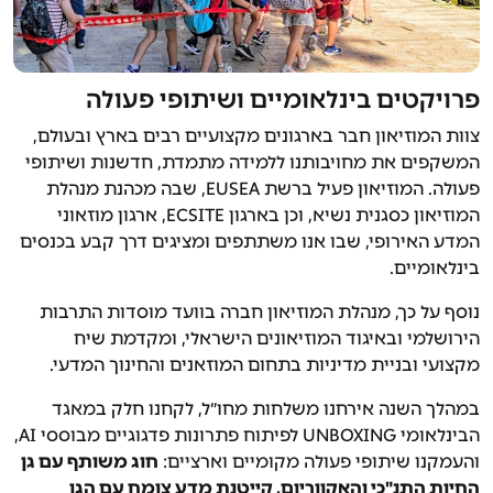
פרויקטים בינלאומיים ושיתופי פעולה
צוות המוזיאון חבר בארגונים מקצועיים רבים בארץ ובעולם,
המשקפים את מחויבותנו ללמידה מתמדת, חדשנות ושיתופי
פעולה. המוזיאון פעיל ברשת EUSEA, שבה מכהנת מנהלת
המוזיאון כסגנית נשיא, וכן בארגון ECSITE, ארגון מוזאוני
המדע האירופי, שבו אנו משתתפים ומציגים דרך קבע בכנסים
בינלאומיים.
נוסף על כך, מנהלת המוזיאון חברה בוועד מוסדות התרבות
הירושלמי ובאיגוד המוזיאונים הישראלי, ומקדמת שיח
מקצועי ובניית מדיניות בתחום המוזאנים והחינוך המדעי.
במהלך השנה אירחנו משלחות מחו״ל, לקחנו חלק במאגד
הבינלאומי UNBOXING לפיתוח פתרונות פדגוגיים מבוססי AI,
והעמקנו שיתופי פעולה מקומיים וארציים:
חוג משותף עם גן
החיות התנ"כי והאקווריום, קייטנת מדע צומח עם הגן