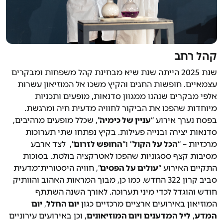
קהל רחב
שנת 2025 הייתה שנת שיא מבחינת קהל משפחות ומבקרים
עצמאיים. חופשות החגים והקיץ משכו אל המוזיאון עשרות
אלפי מבקרים שנהנו ממגוון סדנאות, מופעים ותכניות
מיוחדות שהפכו את הביקור לחוויה מדעית חיה ומרגשת.
בפסח נערך אירוע “
עניין של כימיה
”, שכלל מופעים מרהיבים,
סדנאות יצירה ובנייה פעילות. בקיץ נפתחו שתי תערוכות
מרכזיות – “
הכל על הקול
” ו“
החופש לזרום
”, לצד ארבע
מסיבות קצף ססגוניות שהפכו לאטרקציה בולטת. בסוכות
התקיים האירוע “
עולים על הפסים
”, חוויה היסטורית־מדעית
סביב קרון 322 החדש. כמו כן, מבוך המראות האהוב והוותיק
חודש והוגדל לכדי מיני תערוכה. לאורך השנה השתתף
המוזיאון באירועים ארציים מרכזיים כגון
יום החלל
,
יום
המדע
,
ליל המדענים
ויום המוזיאונים
, וכן באירועים עירוניים