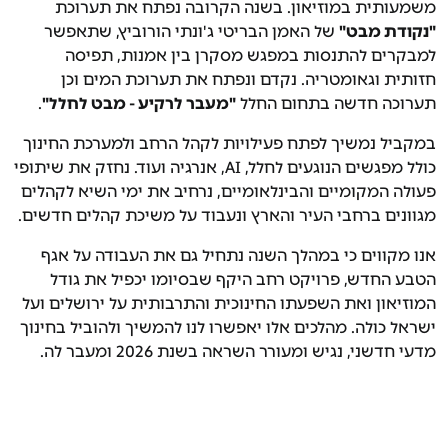
משמעותית במוזיאון. בשנה הקרובה נפתח את תערוכת
"נקודת מבט"
של האמן הבריטי ג'ונתי הורוביץ, שתאפשר
למבקרים להתנסות במפגש מסקרן בין אמנות, תפיסה
חזותית וגאומטריה. נקדם ונפתח את תערוכת המים וכן
תערוכה חדשה בתחום החלל
"מעבר לרקיע - מבט לחלל"
.
במקביל נמשיך לפתח פעילויות לקהל הרחב ולמערכת החינוך
כולל מפגשים הנוגעים לחלל, AI, אנרגיה ועוד. נחזק את שיתופי
פעולה המקומיים והבינלאומיים, נרחיב את ימי השיא לקהלים
מגוונים ברחבי העיר והארץ ונעבוד על משיכת קהלים חדשים.
אנו מקווים כי במהלך השנה נתחיל גם את העבודה על אגף
הטבע החדש, פרויקט רחב היקף שבסיומו יכפיל את גודל
המוזיאון ואת השפעתו החינוכית והתרבותית על ירושלים ועל
ישראל כולה. מהלכים אלו יאפשרו לנו להמשיך ולהוביל בחינוך
מדעי חדשני, נגיש ומעורר השראה בשנת 2026 ומעבר לה.