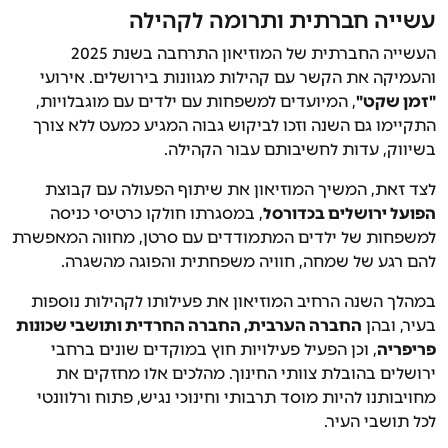
עשייה חברתית ותרומה לקהילה
העשייה החברתית של המוזיאון התרחבה בשנת 2025
והעמיקה את הקשר עם קהילות מגוונות בירושלים. אירועי
"זמן שקט"
, המיועדים למשפחות עם ילדים עם מוגבלויות,
התקיימו גם השנה וזכו לביקוש גבוה המגיע כמעט ללא צורך
בשיווק, עדות לחשיבותם עבור הקהילה.
לצד זאת, המשיך המוזיאון את שיתוף הפעולה עם קבוצת
הפועל ירושלים בכדורסל
, במסגרתו חולקו כרטיסי כניסה
למשפחות של ילדים המתמודדים עם סרטן, מחווה המאפשרת
להם רגע של שמחה, חוויה משפחתית והפוגה מהשגרה.
במהלך השנה הרחיב המוזיאון את פעילותו לקהילות נוספות
בעיר, ובהן
החברה הערבית, החברה החרדית ותושבי שכונות
פריפריה
, וכן הפעיל פעילויות חוץ במוקדים שונים ברחבי
ירושלים בהובלת צוותי החינוך. מהלכים אלו מחזקים את
מחויבותנו להיות מוסד תרבותי וחינוכי נגיש, פתוח ורלוונטי
לכל תושבי העיר.