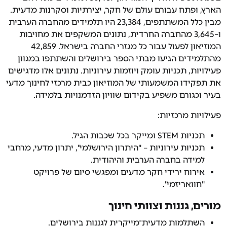
הארץ, ופתח עבורם עולם של חקר, יצירתיות וסקרנות מדעית.
מבין כלל המשתתפים, 23,384 היו תלמידים מהחברה הערבית
ו–3,645 מהחברה החרדית, נתונים המשקפים את מחויבות
המוזיאון לפעול עבור כל מגזרי החברה בישראל. 42,859
מהתלמידים הגיעו מבתי הספר בירושלים והשתתפו במגוון
פעילויות, תכניות עומק ויוזמות עירוניות. נתונים אלו מדגישים
את תפקידו המשמעותי של המוזיאון כבית מרכזי לחינוך מדעי
בעיר וכגורם משפיע בקידום שוויון הזדמנויות בלמידה.
פעילויות מרכזיות:
תכניות STEM ומייקר בכל שכבות הגיל.
תכניות עירוניות – "היתרון הירושלמי", יתרון מדעי, מרחבי
למידה בחברה הערבית והיהודית.
אירוח ירידי חקר מדעים ומפגשי סיום של פרויקט
"חוואריזמי".
מורים
,
גננות וצוותי חינוך
השתלמות מדעית־מייקרית לגננות בירושלים.