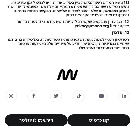
11.1 נושא המידע רשאי לבקש לעיין במידע אודותיו או לבקש לתקן מידע זה.
נושא המידע רשאי גם לדרוש שמידע המתייחס אליו אשר משמש לדיוור ישיר
יימחק מהמאגר, או שלא יועבר לצדדים שלישיים. הבקשה תטופל בהתאם
ובכפוף לתנאים ולסייגים הקבועים בחוק.
11.2 בכל עניין או בקשה שקשורה לזכויות נושא מידע, ניתן לפנות בדואר
אלקטרוני: privacy@mada.org.il.
12. עדכון
המוזיאון רשאי לשנות מעת לעת את הוראות מדיניות זו. בכל מקרה בו יבוצעו
שינויים במדיניות זו, המוזיאון יודיע על שינויים אלה באמצעות פרסום
המדיניות המעודכנת באתר שלו.
קנו כרטיס
הירשמו לניוזלטר
קנו כרטיס
הירשמו לניוזלטר