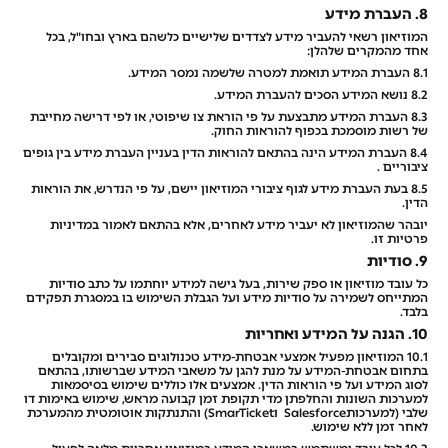
8. העברת מידע
המוזיאון רשאי להעביר מידע לצדדים שלישיים כלשהם בארץ ובחו"ל, בכל
אחד מהמקרים שלהלן:
8.1 העברת המידע תואמת למטרה שלשמה נמסר המידע.
8.2 נושא המידע הסכים להעברת המידע.
8.3 העברת המידע מתבצעת על פי הוראת צו שיפוטי, או לפי דרישה מחייבת
של רשות מוסמכת בכפוף להוראות החוק.
8.4 העברת המידע הינה בהתאם להוראות הדין בעניין העברת מידע בין גופים
ציבוריים .
8.5 בעת העברת מידע לגוף ציבורי המוזיאון יישם, על פי הנדרש, את הוראות
הדין.
יובהר שהמוזיאון לא יעביר מידע לאחרים, אלא בהתאם לאמור במדיניות
פרטיות זו.
9. סודיות
כל עובד מוזיאון או ספק שירות, בעל גישה למידע יוחתמו על כתב סודיות
המתייחס לשמירה על סודיות מידע ועל הגבלת השימוש בו במסגרת תפקידם
בלבד.
10. הגנה על המידע ואחריות
10.1 המוזיאון מפעיל אמצעי אבטחת-מידע טכנולוגים סבירים ומקובלים
בתחום אבטחת-המידע על מנת להגן על משאבי המידע שברשותו, בהתאם
לסוג המידע ועל פי הוראות הדין. אמצעים אלו כוללים שימוש בסיסמאות
למערכות השונות והחלפתן מדי תקופת זמן קבועה מראש, שימוש באימות דו
שלבי (למערכותSalesforce וSmarTicket) והתנתקות אוטומטית מהמערכת
לאחר זמן ללא שימוש.