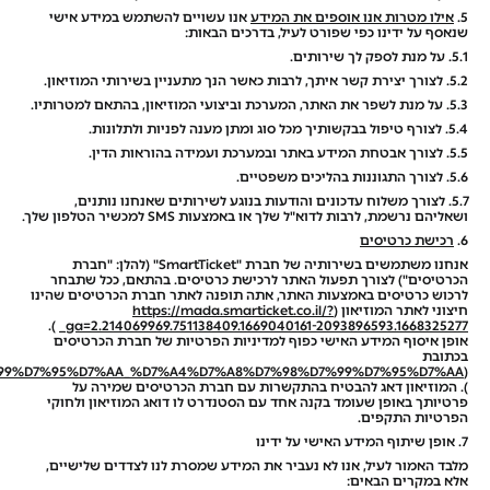
5.
אילו מטרות אנו אוספים את המידע
אנו עשויים להשתמש במידע אישי
שנאסף על ידינו כפי שפורט לעיל, בדרכים הבאות:
5.1. על מנת לספק לך שירותים.
5.2. לצורך יצירת קשר איתך, לרבות כאשר הנך מתעניין בשירותי המוזיאון.
5.3. על מנת לשפר את האתר, המערכת וביצועי המוזיאון, בהתאם למטרותיו.
5.4. לצורף טיפול בבקשותיך מכל סוג ומתן מענה לפניות ולתלונות.
5.5. לצורך אבטחת המידע באתר ובמערכת ועמידה בהוראות הדין.
5.6. לצורך התגוננות בהליכים משפטיים.
5.7. לצורך משלוח עדכונים והודעות בנוגע לשירותים שאנחנו נותנים,
ושאליהם נרשמת, לרבות לדוא"ל שלך או באמצעות SMS למכשיר הטלפון שלך.
6.
רכישת כרטיסים
אנחנו משתמשים בשירותיה של חברת "SmartTicket" (להלן: "חברת
הכרטיסים") לצורך תפעול האתר לרכישת כרטיסים. בהתאם, ככל שתבחר
לרכוש כרטיסים באמצעות האתר, אתה תופנה לאתר חברת הכרטיסים שהינו
חיצוני לאתר המוזיאון (
https://mada.smarticket.co.il/?
).
_ga=2.214069969.751138409.1669040161-2093896593.1668325277
אופן איסוף המידע האישי כפוף למדיניות הפרטיות של חברת הכרטיסים
בכתובת
%D7%99%D7%95%D7%AA_%D7%A4%D7%A8%D7%98%D7%99%D7%95%D7%AA
(
). המוזיאון דאג להבטיח בהתקשרות עם חברת הכרטיסים שמירה על
פרטיותך באופן שעומד בקנה אחד עם הסטנדרט לו דואג המוזיאון ולחוקי
הפרטיות התקפים.
7. אופן שיתוף המידע האישי על ידינו
מלבד האמור לעיל, אנו לא נעביר את המידע שמסרת לנו לצדדים שלישיים,
אלא במקרים הבאים: