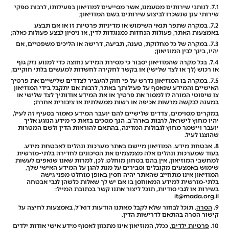
7.1. לנותני שירותים מטעמנו, אשר מסייעים למוזיאון בפעילותו, לרבות ספקי
שירותי ענן שנשכרו לביצוע שירותים בשם המוזיאון;
7.2. במקרה שתפר תנאי השימוש או מדיניות פרטיות זו או אם תבצע
באמצעות האתר, פעולות הנחזות כמנוגדות לדין, או ניסיון לבצע פעולות כאלה;
7.3. במקרה של כל מחלוקת, טענה, תביעה, דרישה או הליכים משפטיים, אם
יהיו, בינך לבין המוזיאון;
7.4. בכל מקרה שהמוזיאון יסבור כי מסירת המידע נחוצה כדי למנוע נזק גוף
או רכוש (לך או לצד שלישי) או בקשר לחקירה לחשדות למעשים בלתי חוקיים;
7.5. במקרה בו המוזיאון נדרש על פי חוק להעביר לצדדים שלישיים את פרטיך
האישיים והמידע שנאסף על פעילותך באתר, לרבות אם יתקבל בידי המוזיאון
צו שיפוטי המורה לו למסור את פרטיך או את המידע אודותיך לצד שלישי או
במענה לבקשה מרשות אכיפה או רשות ממשלתית או ציבורית אחרת;
במקרים מסוימים, צדדים שלישיים להם יועבר המידע כאמור בסעיף זה לעיל,
יהיו מחוץ לישראל, לרבות בארה"ב. הנך מסכים בזאת כי מידע הנוגע אליך
יועבר ויישמר מחוץ לגבולות המדינה, בהתאם להוראות הדין ולשם המטרות
שהוצגו לעיל.
8. אבטחת מידע. המוזיאון מיישם באתר מערכות ונהלים לאבטחת מידע.
בעוד שמערכות ונהלים אלה מצמצמים את הסיכונים לחדירה בלתי-מורשית
למחשבי המוזיאון, אין בהם בטחון מוחלט. לכן, למרות שאנו שואפים לעשות
שימוש באמצעים מקובלים וסבירים על מנת להגן על המידע האישי שלך,
המוזיאון אינו מתחייב שהאתר יהיה חסין באופן מוחלט מפני גישה
בלתי-מורשית למידע המאוחסן בו אם יש לך שאלות כלשהן לגבי אבטחה
בשירות או לגבי סודיות, תוכל ליצור אתנו קשר בכתובת המייל:
it@mada.org.il
9.
הסרה
. תוכל לבחור שלא לקבל מאתנו הודעות דוא״ל, באמצעות לחיצה על
קישור הסרה בהתאם לדרישות הדין.
10.
פרטיות ילדים.
ככלל, המוזיאון אינו מתכוון לאסוף מידע אישי אודות ילדים