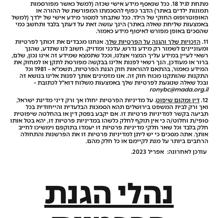
מתחת לגיל 18. ככל שנאסף מידע אישי שכזה (למשל כאשר מפורסמות
תמונות ילדים באתר) הדבר כפוף להסכמתו המפורשת של ההורה או
האופוטרופוס החוקי של הילד. ככל שתבחר למסור מידע אישי של ילדך (למשל
באמצעות שליחת שאלה באתר) הינך עושה זאת על דעתך בלבד ותחשב כמי
שהסכים באופן מפורש לאיסוף מידע כאמור.
11.
הזכויות שלך והגנה על הפרטיות שלך
. אנחנו מכבדים את זכותך לפרטיות
ומעוניינים לשמור רק מידע נדרש, עדכני ומדויק. חשוב לנו שתדע, שהנך
רשאי לעיין במידע עליך המצוי אצלנו, וככל שתמצא שמידע זה אינו נכון, שלם,
ברור או מעודכן, הנך רשאי לפנות אלינו בבקשה מפורטת לתקן או למחוק את
המידע כאמור, בהתאם להוראות חוק הגנת הפרטיות, תשמ"א – 1981 וכל
התקנות שהותקנו מכוח חוק זה. אנו מזמינים אותך לפנות אלינו בנושא זה
ובכל שאלה שנוגעת לפרטיות שלך באמצעות משלוח דוא"ל לכתובת
–
ronybc@mada.org.il
12.
דין ומקום שיפוט
. על מדיניות הפרטיות יחולו אך ורק דיני מדינת ישראל,
ואך ורק לבית המשפט בירושלים תהא הסמכות הבלעדית והייחודית בכל
תביעה בקשר למדיניות פרטיות זו. אם יקבע בפסק דין או בהחלטה שיפוטית
סופי/ת וחלוט/ה כי אין תוקף לחלק כלשהו במדיניות פרטיות זו, יהא בטל אותו
חלק בלבד וכל שאר חלקי מדיניות פרטיות זו יעמדו בתוקפם וימשיכו לחייב
אותך. אתה מסכים כי יש ליתן למדיניות פרטיות זו את הפרשנות והתחולה
הרחבים ביותר על מנת לקיימם או כל חלק מהם.
עודכן לאחרונה: אפריל 2023.
נהלי הגנת