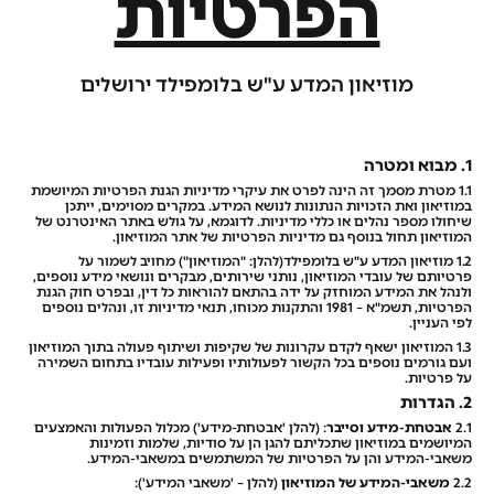
הפרטיות
מוזיאון המדע ע"ש בלומפילד ירושלים
1. מבוא ומטרה
1.1 מטרת מסמך זה הינה לפרט את עיקרי מדיניות הגנת הפרטיות המיושמת
במוזיאון ואת הזכויות הנתונות לנושא המידע. במקרים מסוימים, ייתכן
שיחולו מספר נהלים או כללי מדיניות. לדוגמא, על גולש באתר האינטרנט של
המוזיאון תחול בנוסף גם מדיניות הפרטיות של אתר המוזיאון.
1.2 מוזיאון המדע ע"ש בלומפילד(להלן: "המוזיאון") מחויב לשמור על
פרטיותם של עובדי המוזיאון, נותני שירותים, מבקרים ונושאי מידע נוספים,
ולנהל את המידע המוחזק על ידה בהתאם להוראות כל דין, ובפרט חוק הגנת
הפרטיות, תשמ"א – 1981 והתקנות מכוחו, תנאי מדיניות זו, ונהלים נוספים
לפי העניין.
1.3 המוזיאון ישאף לקדם עקרונות של שקיפות ושיתוף פעולה בתוך המוזיאון
ועם גורמים נוספים בכל הקשור לפעולותיו ופעילות עובדיו בתחום השמירה
על פרטיות.
2. הגדרות
2.1
אבטחת-מידע וסייבר
: (להלן 'אבטחת-מידע') מכלול הפעולות והאמצעים
המיושמים במוזיאון שתכליתם להגן הן על סודיות, שלמות וזמינות
משאבי-המידע והן על הפרטיות של המשתמשים במשאבי-המידע.
2.2
משאבי-המידע של המוזיאון
(להלן – 'משאבי המידע'):