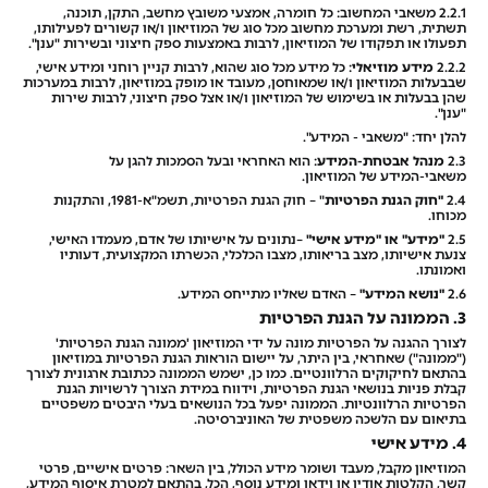
2.2.1 משאבי המחשוב: כל חומרה, אמצעי משובץ מחשב, התקן, תוכנה,
תשתית, רשת ומערכת מחשוב מכל סוג של המוזיאון ו/או קשורים לפעילותו,
תפעולו או תפקודו של המוזיאון, לרבות באמצעות ספק חיצוני ובשירות "ענן".
2.2.2
מידע מוזיאלי
: כל מידע מכל סוג שהוא, לרבות קניין רוחני ומידע אישי,
שבבעלות המוזיאון ו/או שמאוחסן, מעובד או מופק במוזיאון, לרבות במערכות
שהן בבעלות או בשימוש של המוזיאון ו/או אצל ספק חיצוני, לרבות שירות
"ענן".
להלן יחד: "משאבי - המידע".
2.3
מנהל אבטחת-המידע
: הוא האחראי ובעל הסמכות להגן על
משאבי-המידע של המוזיאון.
2.4
"חוק הגנת הפרטיות
" – חוק הגנת הפרטיות, תשמ"א-1981, והתקנות
מכוחו.
2.5
"מידע" או "מידע אישי"
–נתונים על אישיותו של אדם, מעמדו האישי,
צנעת אישיותו, מצב בריאותו, מצבו הכלכלי, הכשרתו המקצועית, דעותיו
ואמונתו.
2.6
"נושא המידע"
– האדם שאליו מתייחס המידע.
3. הממונה על הגנת הפרטיות
לצורך ההגנה על הפרטיות מונה על ידי המוזיאון 'ממונה הגנת הפרטיות'
("ממונה") שאחראי, בין היתר, על יישום הוראות הגנת הפרטיות במוזיאון
בהתאם לחיקוקים הרלוונטיים. כמו כן, ישמש הממונה ככתובת ארגונית לצורך
קבלת פניות בנושאי הגנת הפרטיות, וידווח במידת הצורך לרשויות הגנת
הפרטיות הרלוונטיות. הממונה יפעל בכל הנושאים בעלי היבטים משפטיים
בתיאום עם הלשכה משפטית של האוניברסיטה.
4. מידע אישי
המוזיאון מקבל, מעבד ושומר מידע הכולל, בין השאר: פרטים אישיים, פרטי
קשר, הקלטות אודיו או וידאו ומידע נוסף, הכל, בהתאם למטרת איסוף המידע,