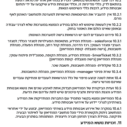
10.2 לכל עובד ומשתמש במשאבי המידע במוזיאון אחריות מלאה לפעול
בהתאם לדין, כללי מדיניות זו, וכללי אבטחת מידע שיקבעו על ידי תחום
אבטחת מידע, לרבות כללי השימוש הנאות.
10.2.1 אין להעביר את הסיסמאות האישויות למערכת ולמחשבי הארגון לאף
גורם.
10.2.2 אין לעשות שימוש לא הולם במידע הנמצא במערכות שלא לצרכי עבודה
ובאופן שאינו הולם את האמור בחוק.
10.3 פירוט העובדים להם יש הרשאות גישה למערכות השונות:
10.3.1 salesforce – מנהלת המידע, מתאמות הפעילויות למגזר הכללי, למגזר
הערבי ומגזר העסקי, רכז הדרכה, מנהלת קהל רחב, מנהלת הפעלה, מנהלת
חשבונות, [גישה מוגבלת- קופת המוזיאון]
10.3.2 SmarTicket- מנהלת המידע, מנהלת הקופה, סמנכ"לית פיתוח עסקי,
מנהלת המוזיאון [גישה מוגבלת- קופת המוזיאון]
10.3.3 שקלולית- מנהלת חשבונות, חשבת שכר.
10.3.4 שרת פנימי manager- מנהלת המוזיאון, מנהלת החשבונות.
10.4 אחת לשנה יבוצע מיפוי של כלל ההרשאות לעובדים ומחיקת עובדים
שאינם מורשי גישה.
10.5 ועדת הביקורת של המוזיאון תבדוק אחת לארבע שנים את נושא אבטחת
המידע והגנת הפרטיות ותציף סיכונים שיש לתת עליהם את הדעת.
10.6 המוזיאון נמצא בקשר מתמיד עם החברות המחזיקות את המידע
בשרתיהן לצרכי יידוע על אירועי אבטחת מידע.
10.6.1 במקרה של אירוע אבטחת מידע בשרתי המוזיאון, יבוצע על ידי אחראי
המחשוב ניתוק תקשורת מידי מכל מחשבי המוזיאון עד לאיתור הבעיה
ותיקונה. במידת הצורך תוזמן חברה חיצונית המתמחה בפתרון הבעיה.
11. זכויות נושא המידע