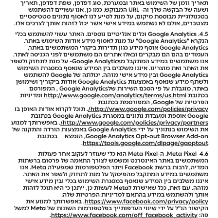
תאריך וזמן של השימוש באתר ובמערכת, סוג דפדפן, שפת דפדפן, תאריך
ושעה של הבקשה שלך וה- URL המבוקש. כמו כן, אנו עשויים להשתמש
בטכנולוגיית מבוססת מיקום, על מנת לסייע לנו לאסוף נתונים סטטיסטיים
מצטברים, אולם לא נשתמש במידע אישי אשר יכול לזהות אותך לצרכים אלו.
4.5. Google Analytics וכלים אנליטיים נוספים. האתר עשוי להשתמש בכלי
הנקרא "Google Analytics" על מנת לאסוף מידע אודות השימוש באתר.
Google Analytics אוסף מידע כגון תדירות ביקורי המשתמשים באתר,
העמודים בהם הם מבקרים ובאלו אתרים הם משתמשים לפני הכניסה לאתר.
אנו משתמשים במידע המתקבל מGoogle Analytics- על מנת לתחזק ולשפר
את האתר ואת מוצרינו. איננו משלבים בין המידע שנאסף במסגרת השימוש
Google Analytics ובין מידע אישי מזהה. יכולתה של Google להשתמש
ולשתף מידע שנאסף באמצעות Google Analytics אודות ביקוריך ושימושן
באתר, מוגבלת על פי הסכם השירות שלGoogle Analytics , המפורסם
בכתובת
http://www.google.com/analytics/terms/us.html
ומדיניות
הפרטיות של Google, המפורסמת בכתובת
http://www.google.com/policies/privacy/
. תוכל לקרוא אודות האופן בו
Google אוספת ומעבדת נתונים במסגרת Google Analytics בכתובת
http://www.google.com/policies/privacy/partners/
. באפשרותך למנוע
את השימוש בנתוניך על ידי Google Analytics באמצעות הורדה והתקנה של
Google Analytics Opt-out Browser Add-on, הנמצא בכתובת
.
https://tools.google.com/dlpage/gaoptout
4.6 Meta Pixel. ה-Meta Pixel הוא כלי שעוזר לעקוב אחר פעולות
המשתמשים באתר האינטרנט ומשמש לצורך התאמה של פרסום ברשתות
המדיה, לרבות ברשת Facebook ויתר הפלטפורמות שמפעילה Meta. אנו
משתמשים במידע המתקבל מהפיסקל על מנת לתחזק ולשפר את האתר.
איננו משלבים בין המידע שנאסף במסגרת השימוש בכלי ובין מידע אישי
מזהה. עם זאת, ככל שאישרת לMeta לעשות כן, ייתכן כי היא תוכל לזהות
אותך ולהשתמש במידע בהתאם למדיניות הפרטיות שלה:
https://www.facebook.com/privacy/policy
. באפשרותך למנוע את
הקישור הנ"ל על ידי שינוי העדפותייך בפלטפורמות השונות של Meta למשל
פה:
https://www.facebook.com/off_facebook_activity
.