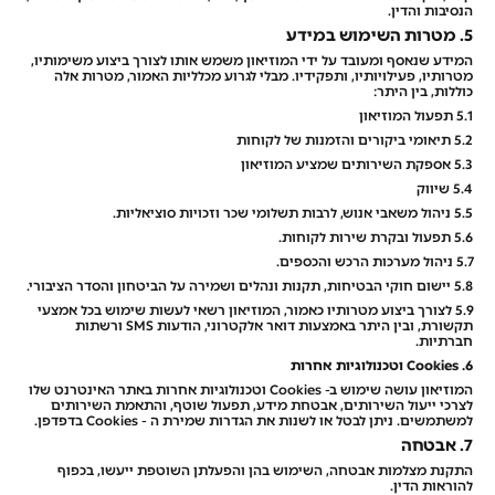
הנסיבות והדין.
5. מטרות השימוש במידע
המידע שנאסף ומעובד על ידי המוזיאון משמש אותו לצורך ביצוע משימותיו,
מטרותיו, פעילויותיו, ותפקידיו. מבלי לגרוע מכלליות האמור, מטרות אלה
כוללות, בין היתר:
5.1 תפעול המוזיאון
5.2 תיאומי ביקורים והזמנות של לקוחות
5.3 אספקת השירותים שמציע המוזיאון
5.4 שיווק
5.5 ניהול משאבי אנוש, לרבות תשלומי שכר וזכויות סוציאליות.
5.6 תפעול ובקרת שירות לקוחות.
5.7 ניהול מערכות הרכש והכספים.
5.8 יישום חוקי הבטיחות, תקנות ונהלים ושמירה על הביטחון והסדר הציבורי.
5.9 לצורך ביצוע מטרותיו כאמור, המוזיאון רשאי לעשות שימוש בכל אמצעי
תקשורת, ובין היתר באמצעות דואר אלקטרוני, הודעות SMS ורשתות
חברתיות.
6. Cookies
וטכנולוגיות אחרות
המוזיאון עושה שימוש ב- Cookies וטכנולוגיות אחרות באתר האינטרנט שלו
לצרכי ייעול השירותים, אבטחת מידע, תפעול שוטף, והתאמת השירותים
למשתמשים. ניתן לבטל או לשנות את הגדרות שמירת ה - Cookies בדפדפן.
7. אבטחה
התקנת מצלמות אבטחה, השימוש בהן והפעלתן השוטפת ייעשו, בכפוף
להוראות הדין.