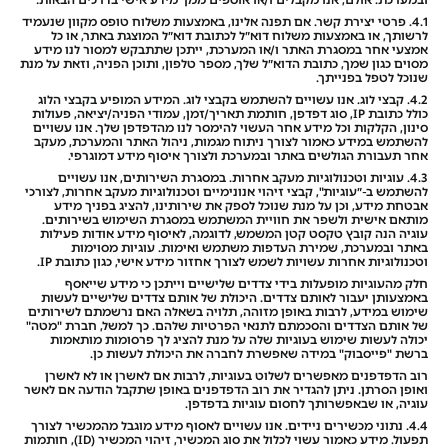
ובמערכת. אולם, אנו מקבלים ו/או אוספים ממך מידע אישי בדרכים הבאות:
4.1. פרטי יצירת קשר. אם תפנה אלינו, באמצעות משלוח טופס מקוון שנעמיד
לרשותך, או באמצעות משלוח דוא״ל לכתובת דוא״ל המוצגת באתר, או כל
אמצעי אחר במסגרת האתר ו/או המערכת, ייתכן שתתבקש למסור לנו מידע
מסוים כגון שמך, כתובת הדוא״ל שלך, מספר טלפון, ותוכן הפניה, וזאת על מנת
שנוכל לטפל בפנייתך.
4.2. קבצי לוג. אנו עשויים להשתמש בקבצי לוג. המידע המופיע בקבצי הלוג
כולל כתובת IP, סוג דפדפן, חותמת תאריך/זמן, עמודי הפניה/יציאה, פעולות
סינון, הקלקות וכל מידע אחר העשוי להימסר לנו מהדפדפן שלך. אנו עשויים
להשתמש במידע כאמור לצורך ניתוח מגמות, ניהול האתר והמערכת, מעקב
אחר תעבורת הגולשים באתר ובמערכת ולצורך איסוף מידע דמוגרפי.
4.3. עוגיות וטכנולוגיות מעקב אחרות. במסגרת השירותים, אנו עשויים
להשתמש ב-״עוגיות", קבצי זיהוי אנונימיים וטכנולוגיות מעקב אחרות, לצורכי
אבטחת מידע, וכן על מנת שנוכל לספק את שירותינו, להציג בפניך מידע
מותאם אישית ולשפר את חוויית המשתמש במסגרת השימוש בשירותים.
עוגיה הנה קובץ טקסט קטן המשמש, לדוגמה, לאיסוף מידע אודות פעילות
באתר ובמערכת, שמירת העדפות משתמש ואימות. עוגיות מסוימות
וטכנולוגיות אחרות עשויות לשמש לצורך אחזור מידע אישי, כגון כתובת IP.
חלק מהעוגיות מופעלות בידי צדדים שלישיים וייתכן כי מידע שייאסף
באמצעותן יעבור לאותם צדדים. היכולת של אותם צדדים שלישיים לעשות
שימוש במידע, לרבות באופן מזוהה, תלויה בשאלה האם נרשמתם לשירותים
של אותם הצדדים והסכמתם לתנאי הפרטיות שלהם. כך למשל, חברת "מטה"
יכולה לעשות שימוש בעוגיות שלה על מנת להציג לך פרסומות מותאמות
ברשת "פייסבוק" במידה שאפשרת לחברה את היכולת לעשות כן.
רוב הדפדפנים מאפשרים לשלוט בעוגיות, לרבות אם לאשרן או לא לאשרן
ואופן הסרתן. ניתן להגדיר את רוב הדפדפנים באופן שתקבל הודעה אם לאשר
עוגיה, או שבאפשרותך לחסום עוגיות בדפדפן.
4.4. נתוני מכשירים ניידים. אנו עשויים לאסוף מידע מוגבל מהמכשיר לצורך
תפעול. מידע כאמור עשוי לכלול את סוג המכשיר, זיהוי המכשיר (ID), חותמות