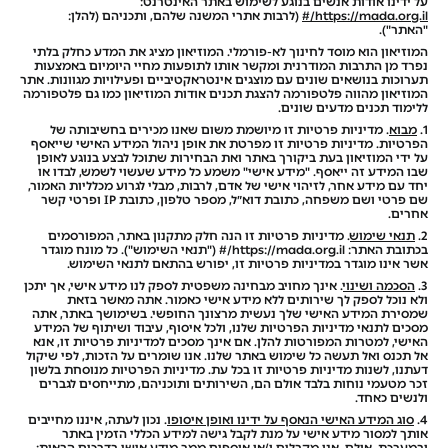
על ידינו אודות אנשים בנוגע לשימוש באתר האינטרנט:
https://mada.org.il/#
(לרבות אתרי המשנה שלהם, ותכניהם (להלן:
"האתר").
המוזיאון הוא מוסד לחינוך לא-פורמלי. המוזיאון מציג את המדע כחלק בלתי
נפרד מן התרבות המודרנית ומקשר אותו לתופעות מחיי היומיום באמצעות
תערוכות בנושאים שונים עם מוצגים אינטראקטיביים ופעילויות מגוונות. אתר
המוזיאון מהווה פלטפורמה להצגת תכנים אודות המוזיאון כמו גם פלטפורמה
ללימוד תכנים מדעים שונים.
1.
מבוא
. מדיניות פרטיות זו מיושמת משום שאנו מכירים בחשיבותה של
הפרטיות. מדיניות פרטיות זו מפרטת את אופן ניהול המידע האישי שייאסף
על ידי המוזיאון בעת ביקורך באתר ואת הבחירות שתוכל לבצע בנוגע לאופן
שבו המידע זה ייאסף. "מידע אישי" משמע כל מידע שעשוי לשמש, לבדו או
יחד עם מידע אחר, לזיהוי אישי של אדם, לרבות, מבלי לגרוע מכלליות האמור,
שם פרטי ושם משפחה, כתובת דוא״ל, מספר טלפון, כתובת IP ופרטי קשר
אחרים.
2.
תנאי שימוש
. מדיניות פרטיות זו הנה חלק מתקנון באתר, המפורסמים
בכתובת האתר: https://mada.org.il/# ("תנאי השימוש"). כל מונח מוגדר
אשר אינו מוגדר במדיניות פרטיות זו, יפורש בהתאם לתנאי השימוש.
3.
הסכמה ושינוי
. אינך מחויב מבחינה משפטית לספק לנו מידע אישי, אך יתכן
ולא נוכל לספק לך שירותים ללא מידע אישי כאמור. אתה מאשר בזאת
שמסירת המידע האישי שלך נעשית מרצונך החופשי. בשימושך באתר, אתה
מסכים לתנאי מדיניות הפרטיות שלנו, ולכל איסוף, עיבוד ושיתוף של המידע
האישי, למטרות המפורטות להלן. אם אינך מסכים למדיניות פרטיות זו, אנא
אל תכנס ואל תעשה כל שימוש באתר שלנו. אנו שומרים על הזכות, לפי שיקול
דעתנו, לשנות מדיניות פרטיות זו בכל עת. מדיניות הפרטיות מנוסחת בלשון
זכר מטעמי נוחות בלבד אולם הם, השירותים ותוכניהם, מתייחסים לגברים
ולנשים כאחד.
4.
סוג המידע האישי הנאסף על ידינו ואופן איסופו
. נכון לעתה, איננו מחייבים
אותך למסור מידע אישי על מנת לקבל גישה למידע הכללי הזמין באתר